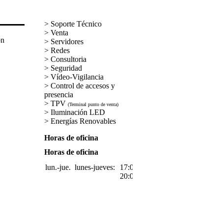
> Soporte Técnico
> Venta
on
> Servidores
> Redes
> Consultoria
> Seguridad
> Vídeo-Vigilancia
>
Control de accesos y
presencia
> TPV
(Terminal punto de venta)
> Iluminación LED
> Energías Renovables
Horas de oficina
Horas de oficina
lun.-jue.
lunes-jueves:
17:00-
20:00